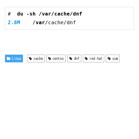
#  
du -
sh
 /
var
/cache/dnf
2.8M
    /
var
/cache/dnf
Linux
cache
centos
dnf
red hat
yum