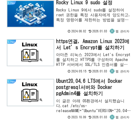
1...
Rocky Linux 9 sudo 설정
Linux
Rocky Linux 9에서 sudo를 설정하여
root 권한을 특정 사용자에게 양도하고,
특정 명령어를 제한하는 방법을 설명합
니다. sudo 로그를 별도로 기록하는 방
법도 다룹니다.
2024.08.02
2026.01.03
웹 관리자
https연결, Amazon Linux 2023에
Linux
서 Let’s Encrypt를 설치하기
아마존 리눅스 2023에서 Let's Encrypt
를 설치하고 HTTPS를 구성하며 Apache
HTTP 서버에서 SSL/TLS 인증서를 설정
하는 방법을 배워보세요. 웹사이트를 안
2024.05.15
2026.01.03
웹 관리자
전하게 유지하는 단계별 가이드!
Ubunt20.04.6 LTS에서 Docker
Linux
postgresql서버와 Docker
pgAdmin4를 설치하기
이 글은 아래 OS환경에서 설치했습니
다.cat /etc/os-
releaseNAME="Ubuntu"VERSION="20.04.
6 LTS (Focal
2023.10.09
2026.01.03
웹 관리자
Fossa)"ID=ubuntuID_LIKE=debianPRETT
Y_N...