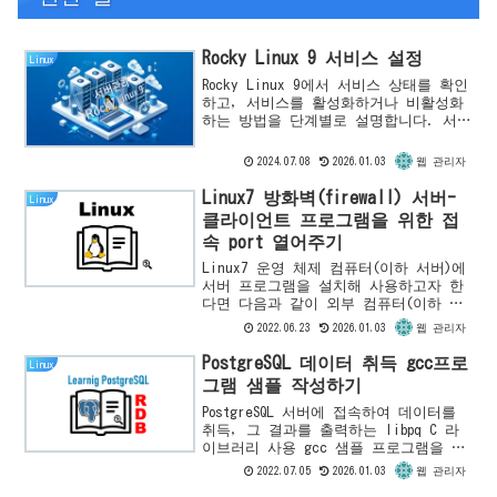
Rocky Linux 9 서비스 설정
Linux
Rocky Linux 9에서 서비스 상태를 확인
하고, 서비스를 활성화하거나 비활성화
하는 방법을 단계별로 설명합니다. 서비
스 목록 확인, 서비스 기동 및 정지 명
령어를 포함한 포괄적인 가이드입니다.
2024.07.08
2026.01.03
웹 관리자
Linux7 방화벽(firewall) 서버-
Linux
클라이언트 프로그램을 위한 접
속 port 열어주기
Linux7 운영 체제 컴퓨터(이하 서버)에
서버 프로그램을 설치해 사용하고자 한
다면 다음과 같이 외부 컴퓨터(이하 클
라이언트)에서 접속 할 수 있도록 서버
2022.06.23
2026.01.03
웹 관리자
와 약속한 접속Port가 열려있어야 합니
다. 그렇지 않는다면...
PostgreSQL 데이터 취득 gcc프로
Linux
그램 샘플 작성하기
PostgreSQL 서버에 접속하여 데이터를
취득, 그 결과를 출력하는 libpq C 라
이브러리 사용 gcc 샘플 프로그램을 작
성하는 방법을 소개합니다.전제 조
2022.07.05
2026.01.03
웹 관리자
건"Linux7 CentOS7에서 PostgreSQL