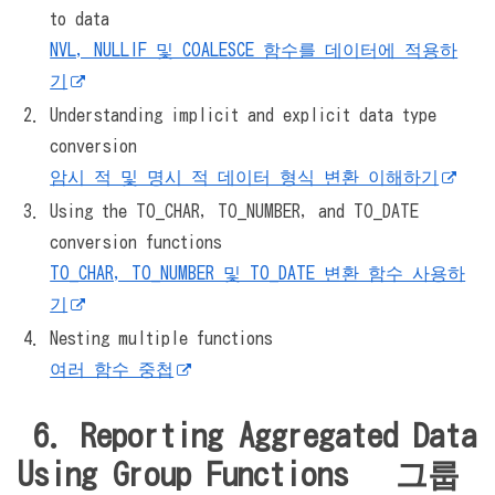
to data
NVL, NULLIF 및 COALESCE 함수를 데이터에 적용하
기
Understanding implicit and explicit data type
conversion
암시 적 및 명시 적 데이터 형식 변환 이해하기
Using the TO_CHAR, TO_NUMBER, and TO_DATE
conversion functions
TO_CHAR, TO_NUMBER 및 TO_DATE 변환 함수 사용하
기
Nesting multiple functions
여러 함수 중첩
6. Reporting Aggregated Data
Using Group Functions 그룹