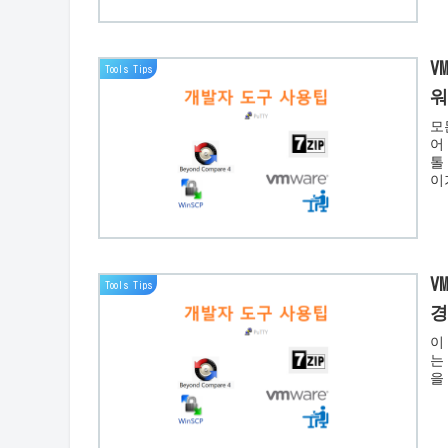
V
Tools Tips
워
모
어
톨
이
V
Tools Tips
경
이
는
을