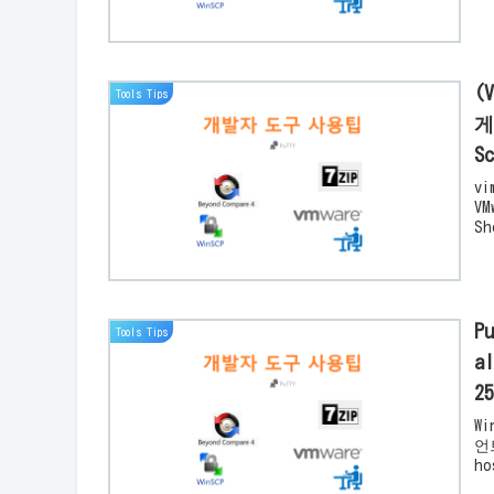
(
Tools Tips
게
S
v
V
S
P
Tools Tips
a
2
W
언
ho