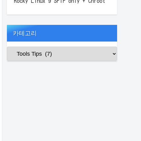
Rocky Linux 9 SFTP only + Chroot
카테고리