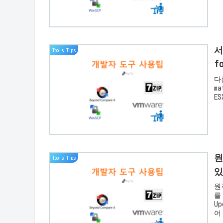
서
Tools Tips
f
다른
m
E
원
Tools Tips
있
원
를
U
어