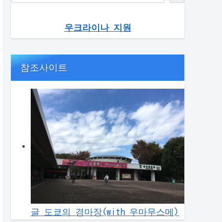
우크라이나 지원
참조사이트
글 도쿄의 경마장(with 우마무스메)