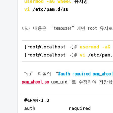
usermod -aG wheel
vi
 /etc/pam.d/su
아래 내용은 “tempuser”에만 root 
[root@localhost ~]# 
usermod -aG 
[root@localhost ~]# 
vi
 /etc/pam.
“su” 파일의 “
#auth reauired pam_wheel
pam_wheel.so
use_uid
“로 수정하여 저장합
#%PAM
-1.0
auth            required        