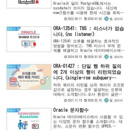
Oracle과 달리 PostgreSQL에서는
sysdate가 쓰이지 않습니다. 대신에
now()함수를 사용해 현재 시간을 취득합
니다. Oracle에서 개발한 SQL문을
2022.09.11
2026.01.03
웹 관리자
PostgreSQL에서 그대로 이용하고 싶다면
...
ORA-12541: TNS : 리스너가 없습
Oracle DB
니다.(no listener)
ORA-12541 오류를 해결하는 효과적인
방법을 찾아보고, TNS 리스너 부재 문
제를 해결하고 Oracle 데이터베이스에
다시 연결하는 방법을 배워보세요.
2024.05.15
2026.01.03
웹 관리자
ORA-01427 : 단일 행 하위 질의
Oracle DB
에 2개 이상의 행이 리턴되었습
니다.(single-row subquery
returns more than one row)
하위 쿼리의 리턴을 상위 쿼리의 조건문
값으로 설정하는 경우 발생하는 오류에
대해서 소개합니다.조사 환경이 글은
"Windows10 Pro에서 무상으로 이용가능
2021.11.15
2026.02.10
웹 관리자
한 Oracle Database Express Editi...
Oracle 문자함수
Oracle DB
Oracle 데이터베이스에서 사용할 수 있
는 다양한 문자 함수를 소개합니다. 대
문자, 소문자 변환 함수인 UPPER,
LOWER, INITCAP과 문자 조작 함수들을