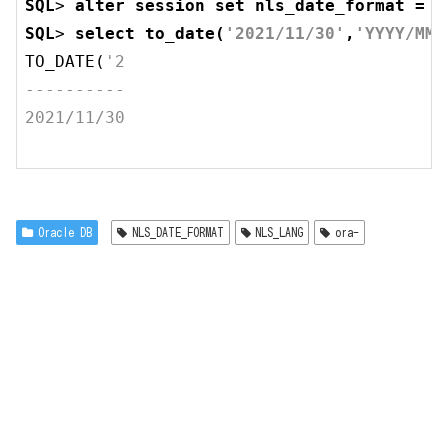
SQL
> 
alter
session
set
 nls_date_format = 
'
SQL
> 
select
 to_date(
'2021/11/30'
,
'YYYY/MM/
TO_DATE(
'2

----------

2021/11/30

Oracle DB
NLS_DATE_FORMAT
NLS_LANG
ora-