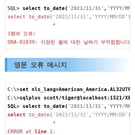
SQL> 
select to_date(
'
2021/11/31
'
,
'YYYY/MM/
select to_date(
'2021/11/31'
,
'YYYY/MM/DD'
) 
1
행에 오류:

ORA
-01839
: 지정된 월에 대한 날짜가 부적합합니다
영문 오류 메시지
C:\>
set
 nls_lang=American_America.AL32UTF8
C:\>
sqlplus scott/tiger@localhost:
1521
/XEP
SQL
> 
select
 to_date(
'
2021/11/31
'
,
'YYYY/MM/
select
 to_date(
'2021/11/31'
,
'YYYY/MM/DD'
) 
               *

ERROR at 
line
1
:
