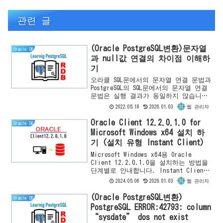
관련 글
(Oracle PostgreSQL변환)문자열
Oracle DB
과 null값 연결의 차이점 이해하
기
오라클 SQL문에서의 문자열 연결 문법과
PostgreSQL의 SQL문에서의 문자열 연결
문법은 실행 결과가 동일하지 않습니다.
이 글을 통해 오라클과 PostgreSQL에서
2022.05.18
2026.01.03
웹 관리자
의 차이점을 이해하고 오라클에서
Postg...
Oracle Client 12.2.0.1.0 for
Oracle DB
Microsoft Windows x64 설치 하
기 (설치 유형 Instant Client)
Microsoft Windows x64용 Oracle
Client 12.2.0.1.0을 설치하는 방법을
단계별로 안내합니다. Instant Client
설치 유형을 선택하여 최소한의 오라클
2024.05.06
2026.01.03
웹 관리자
클라이언트 프로그램을 설치하고
sqlplus.exe를 통해 Oracle Database
(Oracle PostgreSQL변환)
Oracle DB
서버에 접속하는 방법을 배우세요. 설치
PostgreSQL ERROR:42793: column
준비부터 실행까지 모든 과정을 상세히
“sysdate” dos not exist
설명합니다.