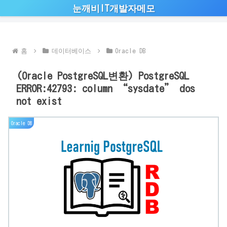
눈깨비IT개발자메모
홈
데이터베이스
Oracle DB
(Oracle PostgreSQL변환) PostgreSQL
ERROR:42793: column “sysdate” dos
not exist
Oracle DB