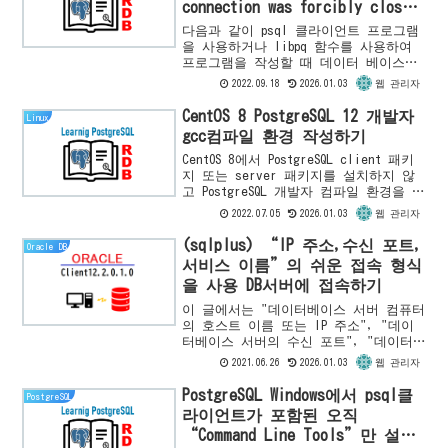
connection was forcibly closed
by the remote host.
다음과 같이 psql 클라이언트 프로그램
을 사용하거나 libpq 함수를 사용하여
프로그램을 작성할 때 데이터 베이스에
접속한 후 정상적인 종료 절차를 거치지
2022.09.18
2026.01.03
웹 관리자
않고 프로그램을 닫는다면 Linux
Server에서는 $P...
CentOS 8 PostgreSQL 12 개발자
Linux
gcc컴파일 환경 작성하기
CentOS 8에서 PostgreSQL client 패키
지 또는 server 패키지를 설치하지 않
고 PostgreSQL 개발자 컴파일 환경을 작
성하는 방법을 소개합니다. CentOS 7
2022.07.05
2026.01.03
웹 관리자
또는 Red Hat 7에서 P...
(sqlplus) “IP 주소,수신 포트,
Oracle DB
서비스 이름”의 쉬운 접속 형식
을 사용 DB서버에 접속하기
이 글에서는 "데이터베이스 서버 컴퓨터
의 호스트 이름 또는 IP 주소", "데이
터베이스 서버의 수신 포트", "데이터
베이스의 서비스 이름"의 세가지 정보를
2021.06.26
2026.01.03
웹 관리자
직접 sqlplus명령에 지정하여 DB 접속
하는 "쉬운 접속...
PostgreSQL Windows에서 psql클
PostgreSQL
라이언트가 포함된 오직
“Command Line Tools”만 설치