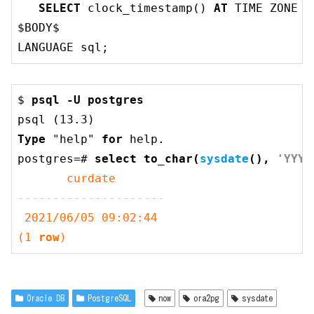
SELECT
 clock_timestamp() 
AT
TIME
 ZONE 
'
$BODY$ 

LANGUAGE sql;
$ 
psql -U postgres
psql (
13.3
Type
 "help" 
for
 help.

postgres=# 
select
 to_char(
sysdate
(), 
'YYYY
---------------------
2021
/
06
/
05
09
:
02
:
44
(
1
row
)
Oracle DB
PostgreSQL
now
ora2pg
sysdate