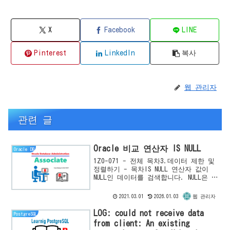
X
Facebook
LINE
Pinterest
LinkedIn
복사
웹 관리자
관련 글
Oracle 비교 연산자 IS NULL
Oracle DB
1Z0-071 - 전체 목차3.데이터 제한 및
정렬하기 - 목차IS NULL 연산자 값이
NULL인 데이터를 검색합니다. NULL은 값
이 불명임을 의미하므로 다른 값과 비교
할 수 없기 때문에 = 을 사용하여 검색
2021.03.01
2026.01.03
웹 관리자
할 ...
LOG: could not receive data
PostgreSQL
from client: An existing