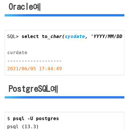
Oracle예
SQL> 
select to
_char(
sysdate
, 'YYYY/MM/DD H
curdate

-------------------
2021/06/05 17:44:49
PostgreSQL예
$ 
psql -U postgres
psql (
13.3