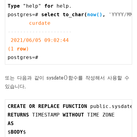
Type
 "help" 
for
 help.

postgres=# 
select
 to_char(
now()
, 
'YYYY/MM/
---------------------
2021
/
06
/
05
09
:
02
:
44
(
1
row
postgres=#
또는 다음과 같이 sysdate()함수를 작성해서 사용할 수
있습니다.
CREATE
OR
REPLACE
FUNCTION
RETURNS
TIMESTAMP
WITHOUT
TIME
AS
$
BODY
$
