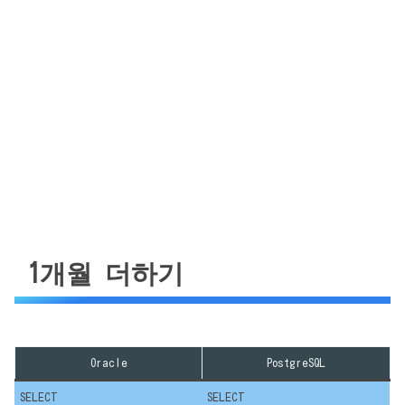
1개월 더하기
Oracle
PostgreSQL
SELECT
SELECT