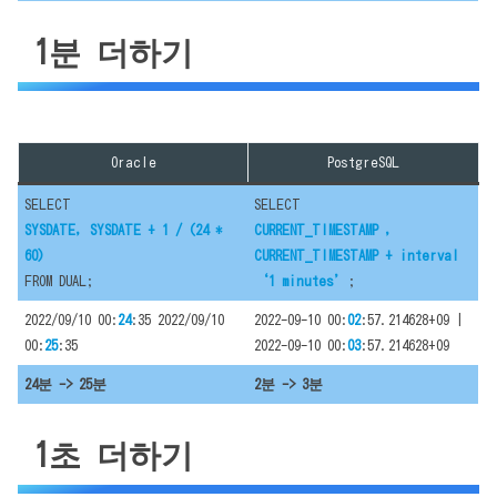
1분 더하기
Oracle
PostgreSQL
SELECT
SELECT
SYSDATE, SYSDATE + 1 / (24 *
CURRENT_TIMESTAMP ,
60)
CURRENT_TIMESTAMP + interval
FROM DUAL;
‘1 minutes’
;
2022/09/10 00:
24
:35 2022/09/10
2022-09-10 00:
02
:57.214628+09 |
00:
25
:35
2022-09-10 00:
03
:57.214628+09
24분 -> 25분
2분 -> 3분
1초 더하기