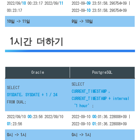
2022/09/
10
00:23:17 2022/09/
11
2022-09-
09
23:51:58.290754+09 |
00:23:17
2022-09-
10
23:51:58.290754+09
10일 -> 11일
9일 -> 10일
1시간 더하기
Oracle
PostgreSQL
SELECT
SELECT
CURRENT_TIMESTAMP ,
SYSDATE, SYSDATE + 1 / 24
CURRENT_TIMESTAMP + interval
FROM DUAL;
‘1 hour’
;
2022/09/10
00
:23:56 2022/09/10
2022-09-10
00
:01:36.228008+09 |
01
:23:56
2022-09-10
01
:01:36.228008+09
0시 -> 1시
0시 -> 1시