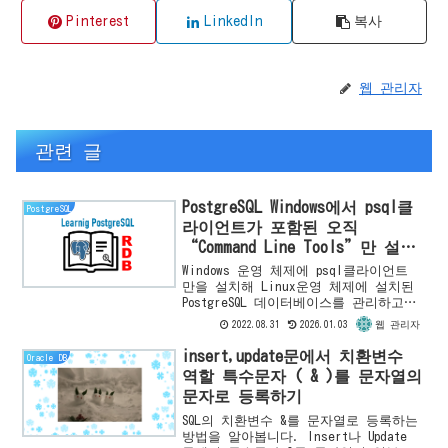
Pinterest
LinkedIn
복사
웹 관리자
관련 글
PostgreSQL Windows에서 psql클
PostgreSQL
라이언트가 포함된 오직
“Command Line Tools”만 설치
하기
Windows 운영 체제에 psql클라이언트
만을 설치해 Linux운영 체제에 설치된
PostgreSQL 데이터베이스를 관리하고자
합니다. 이 글에서는 공식 사이트에서
2022.08.31
2026.01.03
웹 관리자
Windows버전 PostgreSQL Insta...
insert,update문에서 치환변수
Oracle DB
역할 특수문자 ( & )를 문자열의
문자로 등록하기
SQL의 치환변수 &를 문자열로 등록하는
방법을 알아봅니다. Insert나 Update