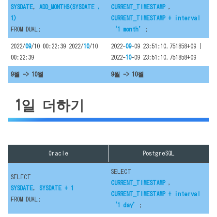
SYSDATE
,
ADD_MONTHS(SYSDATE ,
CURRENT_TIMESTAMP
,
1)
CURRENT_TIMESTAMP + interval
FROM DUAL;
‘1 month’
;
2022/
09
/10 00:22:39 2022/
10
/10
2022-
09
-09 23:51:10.751858+09 |
00:22:39
2022-
10
-09 23:51:10.751858+09
9월 -> 10월
9월 -> 10월
1일 더하기
Oracle
PostgreSQL
SELECT
SELECT
CURRENT_TIMESTAMP
,
SYSDATE
,
SYSDATE + 1
CURRENT_TIMESTAMP + interval
FROM DUAL;
‘1 day’
;