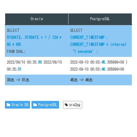
Oracle
PostgreSQL
SELECT
SELECT
SYSDATE, SYSDATE + 1 / (24 *
CURRENT_TIMESTAMP ,
60 * 60)
CURRENT_TIMESTAMP + interval
FROM DUAL;
‘1 seconds’
;
2022/09/10 00:25:
30
2022/09/10
2022-09-10 00:03:
45
.305899+09 |
00:25:
31
2022-09-10 00:03:
46
.305899+09
30초 -> 31초
45초 -> 46초
Oracle DB
PostgreSQL
ora2pg