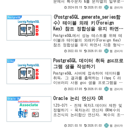
문에서 특수문자 &를 문자열의 일부로
처리하는 방법과 SET DEFINE 명령을 사
2024.05.15
2026.01.03
웹 관리자
용하여 치환변수를 설정하는 방법을 소
개합니다.
(PostgreSQL generate_series함
PostgreSQL
수) 테이블 외래 키(Foreign
Key) 참조 정합성을 유지 하면서
각종 형식의 대량 데이터 작성하
PostgreSQL에서 성능 테스트를 위해 테
기
이블과 테이블의 외래키(Foreign Key)
참조 정합성을 유지 하면서 각종 형식의
대량 데이터를 작성하는 방법을 설명합
2022.03.10
2026.01.03
웹 관리자
니다.대량 데이터 작성용 샘플 테이블
작성익숙한 ...
PostgreSQL 데이터 취득 gcc프로
Linux
그램 샘플 작성하기
PostgreSQL 서버에 접속하여 데이터를
취득, 그 결과를 출력하는 libpq C 라
이브러리 사용 gcc 샘플 프로그램을 작
성하는 방법을 소개합니다.전제 조
2022.07.05
2026.01.03
웹 관리자
건"Linux7 CentOS7에서 PostgreSQL
1...
Oracle 논리 연산자 OR
Oracle DB
1Z0-071 - 전체 목차3.데이터 제한 및
정렬하기 - 목차논리 연산자 OR복수의
조건식의 논리합산 연산자. 복수의 조건
식 중 하나만이라도 해당할 경우, TRUE
를 반환합니다. 다시 말해 WHERE구에
2021.03.10
2026.01.03
웹 관리자
들어가는 ...