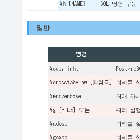
\h [NAME]
SQL 명령 구
일반
명령
\copyright
Postg
\crosstabview [칼럼들]
쿼리를 
\errverbose
최대 자
\g [FILE] 또는 ;
쿼리 실행
\gdesc
쿼리를 
\gexec
쿼리를 실