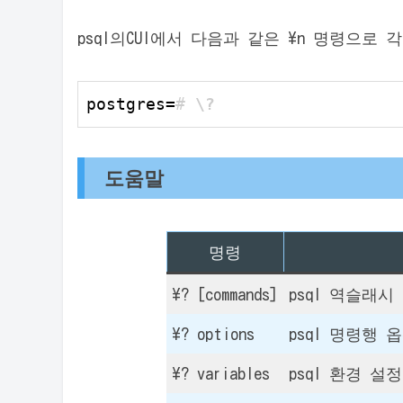
psql의CUI에서 다음과 같은 \n 명령으로
postgres
=
# 
\?
도움말
명령
\? [commands]
psql 역슬래시
\? options
psql 명령행 
\? variables
psql 환경 설