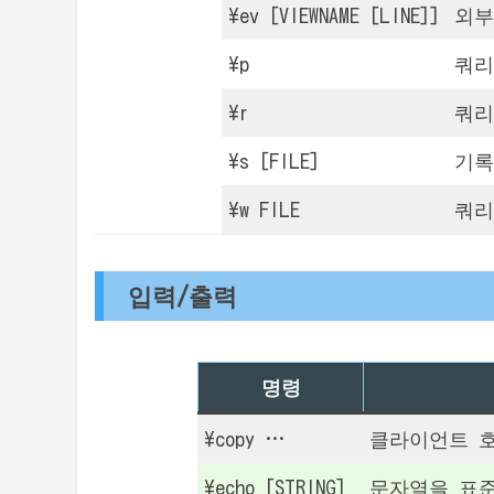
\ev [VIEWNAME [LINE]]
외부
\p
쿼리
\r
쿼리
\s [FILE]
기록
\w FILE
쿼리
입력/출력
명령
\copy …
클라이언트 호스
\echo [STRING]
문자열을 표준