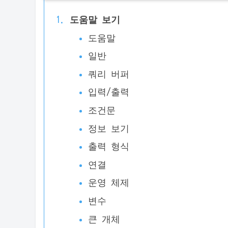
도움말 보기
도움말
일반
쿼리 버퍼
입력/출력
조건문
정보 보기
출력 형식
연결
운영 체제
변수
큰 개체