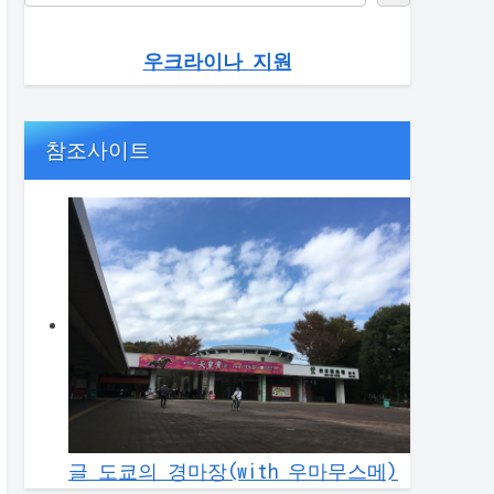
우크라이나 지원
참조사이트
글 도쿄의 경마장(with 우마무스메)