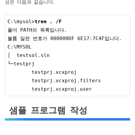
성은 다음과 같습니다.
C:\mysol>
tree . /F
폴더 PATH의 목록입니다.

볼륨 일련 번호가 
000000
DF 
6
E17:
7
C4F입니다.

C:\MYSOL

│  testsol
.sln
└─testprj

        testprj
.vcxproj
        testprj
.vcxproj
.filters
        testprj
.vcxproj
.user
샘플 프로그램 작성