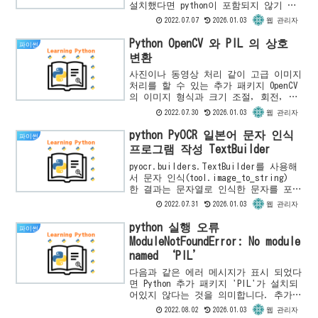
설치했다면 python이 포함되지 않기 때
문에 별도의 설치 없이는 사용할 수 없
2022.07.07
2026.01.03
웹 관리자
습니다. 이 글에서는 Linux 계열 OS에
서 추가...
Python OpenCV 와 PIL 의 상호
파이썬
변환
사진이나 동영상 처리 같이 고급 이미지
처리를 할 수 있는 추가 패키지 OpenCV
의 이미지 형식과 크기 조절, 회전, 부
분 자르기와 같은 간단한 작업을 하는
2022.07.30
2026.01.03
웹 관리자
추가 패키지 FIL(Python Imaging
Libra...
python PyOCR 일본어 문자 인식
파이썬
프로그램 작성 TextBuilder
pyocr.builders.TextBuilder를 사용해
서 문자 인식(tool.image_to_string)
한 결과는 문자열로 인식한 문자를 포함
하고 있습니다. 이 글에서는
2022.07.31
2026.01.03
웹 관리자
TextBuilder의 이해를 돕기 위해...
python 실행 오류
파이썬
ModuleNotFoundError: No module
named ‘PIL’
다음과 같은 에러 메시지가 표시 되었다
면 Python 추가 패키지 'PIL'가 설치되
어있지 않다는 것을 의미합니다. 추가
패키지 'PIL'은 여기에서는 Pillow
2022.08.02
2026.01.03
웹 관리자
(PIL)를 의미하며 Pillow는 개발이 중단