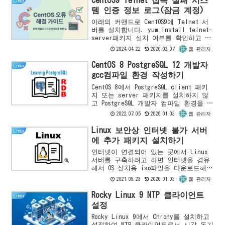
CentOS9 Telnet 접속 실패 시스
Linux
템 인증 정보 로그(잠금 계정)
아래의 커맨드로 CentOS9에 Telnet 서
버를 설치합니다. yum install telnet-
server패키지 설치 여부를 확인하고 싶
다면 아래 커맨드를 실행합니다.yum
2024.04.22
2026.02.07
웹 관리자
search telnet설치가 끝나면 ...
CentOS 8 PostgreSQL 12 개발자
Linux
gcc컴파일 환경 작성하기
CentOS 8에서 PostgreSQL client 패키
지 또는 server 패키지를 설치하지 않
고 PostgreSQL 개발자 컴파일 환경을 작
성하는 방법을 소개합니다. CentOS 7
2022.07.05
2026.01.03
웹 관리자
또는 Red Hat 7에서 P...
Linux 보안상 인터넷 불가 서버
Linux
에 추가 패키지 설치하기
인터넷이 연결되어 있는 곳에서 Linux
서버를 구축하려고 하면 인터넷을 경유
해서 OS 설치용 iso파일을 다운로드해서
바로 Linux 서버를 설치할 수 있습니
2021.09.23
2026.01.03
웹 관리자
다. 그리고 설치된 Linux 서버도 인터
넷 접속이 가능...
Rocky Linux 9 NTP 클라이언트
Linux
설정
Rocky Linux 9에서 Chrony를 설치하고
설정하여 NTP 클라이언트로서 시각 동기