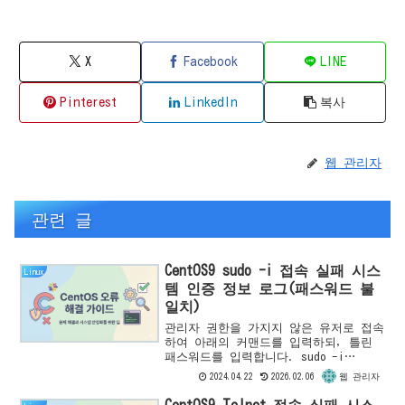
X
Facebook
LINE
Pinterest
LinkedIn
복사
웹 관리자
관련 글
CentOS9 sudo -i 접속 실패 시스
Linux
템 인증 정보 로그(패스워드 불
일치)
관리자 권한을 가지지 않은 유저로 접속
하여 아래의 커맨드를 입력하되, 틀린
패스워드를 입력합니다. sudo -i
useradd -m 계정명틀린 패스워드의 접
2024.04.22
2026.02.06
웹 관리자
속 시도에 관한 리눅스 시스템 인증 정
보 로그를 확인하려면 ...