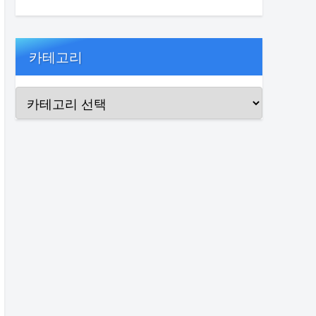
카테고리
.

=========================================
                      저장소              
=========================================