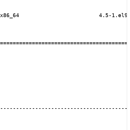
x86_64                         4.5-1.el9 
=========================================
                                         
-----------------------------------------
                                         