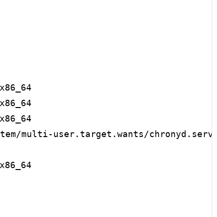
                                         
86_64                                    
86_64                                    
86_64                                    
tem/multi-user.target.wants/chronyd.servi
86_64                                    