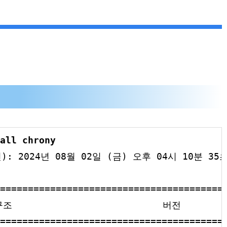
all chrony
 2024년 08월 02일 (금) 오후 04시 10분 35초
=========================================
조                           버전        
=========================================