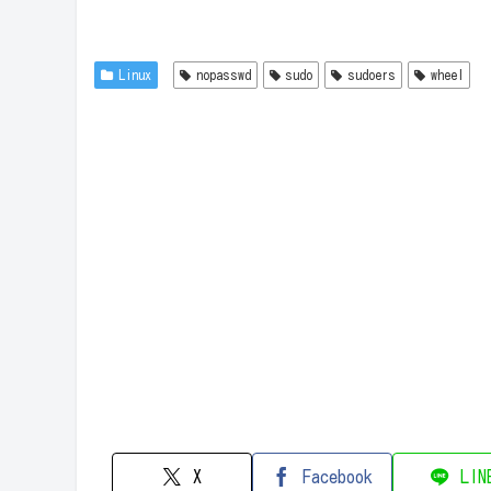
Linux
nopasswd
sudo
sudoers
wheel
X
Facebook
LIN