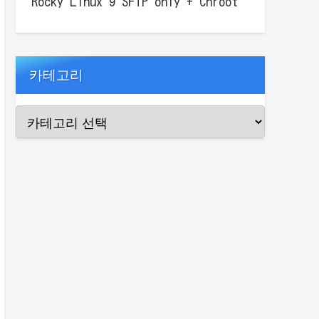
Rocky Linux 9 SFTP only + Chroot
카테고리