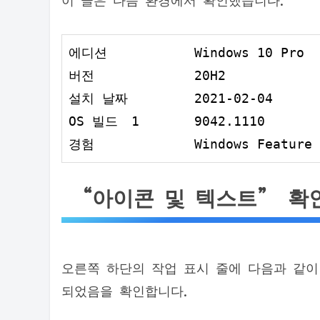
에디션		‎Windows 
10
 Pro

20
H2

2021
-‎
02
-‎
04
OS 빌드	
1
9042.1110
경험		‎Windows Featu
“아이콘 및 텍스트” 확
오른쪽 하단의 작업 표시 줄에 다음과 같이
되었음을 확인합니다.