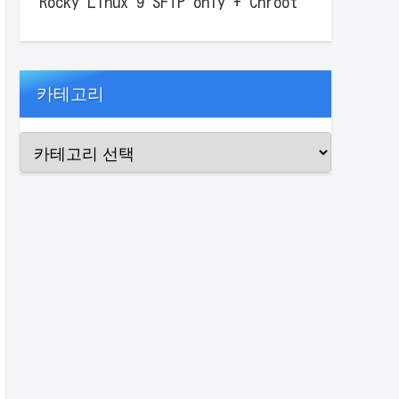
Rocky Linux 9 SFTP only + Chroot
카테고리