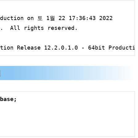
oduction on 토 
1
월 
22
17
:
36
:
43
2022
.  All rights reserved.

tion Release 
12.2
.0
.1
.0
 - 
64
bit Producti
인
base