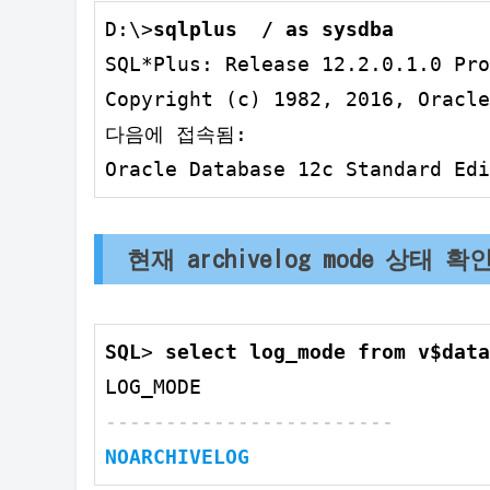
D:\>
SQL*Plus: Release 
12.2
.0
.1
.0
 Pr
Copyright (c) 
1982
, 
2016
, Oracle
다음에 접속됨:

Oracle Database 
12
c Standard Edi
현재 archivelog mode 상태 확
SQL
> 
select
 log_mode 
from
 v$
data
------------------------
NOARCHIVELOG