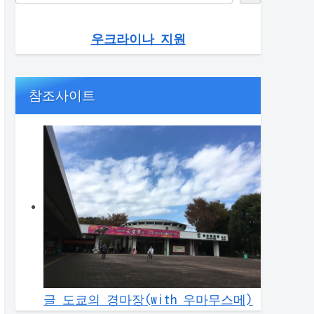
우크라이나 지원
참조사이트
글 도쿄의 경마장(with 우마무스메)