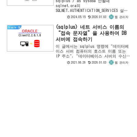
sqlplus / as sysdba 안될때
sqlnet.ora의
SQLNET.AUTHENTICATION_SERVICES 설정
확인 또는 오라클 관리자 그룹에 속한
2024.05.15
2026.01.03
웹 관리자
OS 사용자임을 확인 해서 해결할 수 있
습니다. 그리고 오라클 인증 정보를 이
(sqlplus) 네트 서비스 이름의
Oracle DB
용한 접속 또는 윈도우즈 사용자 인증을
“접속 문자열”을 사용하여 DB
이용한 접속을 이해 하고 있어야 합니
서버에 접속하기
다.
이 글에서는 sqlplus 명령에 "데이터베
이스 서버 컴퓨터의 호스트 이름 또는
IP 주소", "데이터베이스 서버의 수신
포트", "데이터베이스의 서비스 이
2021.06.26
2026.01.03
웹 관리자
름"의 세가지 정보가 들어있는 네트 서
비스 이름의 "접속 문...