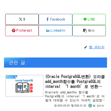
X
Facebook
LINE
Pinterest
LinkedIn
복사
웹 관리자
관련 글
(Oracle PostgreSQL변환) 오라클
Oracle DB
add_month함수를 PostgreSQL의
interval ‘1 month’로 변환하
기 (월/일/시/분/초 더하기)
Oracle의 add_months 함수를
PostgreSQL의 interval '1 month'로 어
떻게 대체할 수 있는지 자세히 설명합니
다. 월, 일, 시, 분, 초 단위로 날짜를
2024.05.05
2026.01.03
웹 관리자
더하는 방법을 Oracle과 PostgreSQL 간