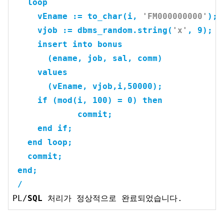
loop
     vEname := to_char(i, 
'FM000000000'
);

     vjob := dbms_random.string(
'x'
, 
9
);

insert
into
 bonus

       (ename, job, sal, comm) 

values
       (vEname, vjob,i,
50000
);

if
 (mod(i, 
100
) = 
0
) 
then
commit
;

end
if
;

end
loop
;

commit
;

end
;

 /
PL/
SQL
 처리가 정상적으로 완료되었습니다.