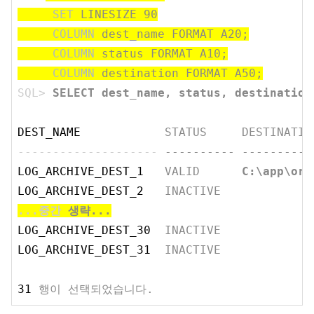
SET
LINESIZE 90
COLUMN
dest_name FORMAT A20;
COLUMN
status FORMAT A10;
COLUMN
destination FORMAT A50;
SQL>
SELECT dest_name, status, destination
DEST_NAME
STATUS     DESTINATIO
--------------------
---------- ----------
LOG_ARCHIVE_DEST_1
VALID      
C:\app\ora
LOG_ARCHIVE_DEST_2
INACTIVE
...중간
생략...
LOG_ARCHIVE_DEST_30
INACTIVE
LOG_ARCHIVE_DEST_31
INACTIVE
31
행이 선택되었습니다.