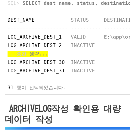
SQL>
SELECT dest_name, status, destination
DEST_NAME
STATUS     DESTINATIO
--------------------
---------- ----------
LOG_ARCHIVE_DEST_1
VALID      
E:\app\ora
LOG_ARCHIVE_DEST_2
INACTIVE
...중간
생략...
LOG_ARCHIVE_DEST_30
INACTIVE
LOG_ARCHIVE_DEST_31
INACTIVE
31
행이 선택되었습니다.
ARCHIVELOG작성 확인용 대량
데이터 작성