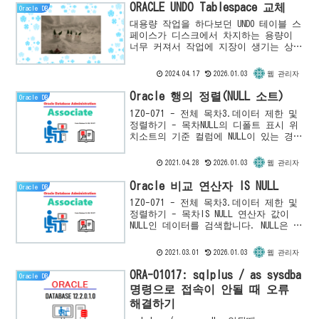
에 비교하여, 시스템 변환시 참고할 수
ORACLE UNDO Tablespace 교체
Oracle DB
있는 유용한 정보를 제공합니다.
대용량 작업을 하다보던 UNDO 테이블 스
페이스가 디스크에서 차지하는 용량이
너무 커져서 작업에 지장이 생기는 상황
이 발생하기도 합니다. 이 경우, 테이
블 스페이스 파일 자체의 용량이 확장되
2024.04.17
2026.01.03
웹 관리자
는 것이기 때문에 테이블 ...
Oracle 행의 정렬(NULL 소트)
Oracle DB
1Z0-071 - 전체 목차3.데이터 제한 및
정렬하기 - 목차NULL의 디폴트 표시 위
치소트의 기준 컬럼에 NULL이 있는 경
우, 디폴트 설정인 오름차순에선 NULL이
마지막에 표시되고, 내림차순에서는 가
2021.04.28
2026.01.03
웹 관리자
장 처음에...
Oracle 비교 연산자 IS NULL
Oracle DB
1Z0-071 - 전체 목차3.데이터 제한 및
정렬하기 - 목차IS NULL 연산자 값이
NULL인 데이터를 검색합니다. NULL은 값
이 불명임을 의미하므로 다른 값과 비교
할 수 없기 때문에 = 을 사용하여 검색
2021.03.01
2026.01.03
웹 관리자
할 ...
ORA-01017: sqlplus / as sysdba
Oracle DB
명령으로 접속이 안될 때 오류
해결하기