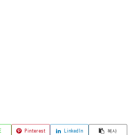
E
Pinterest
LinkedIn
복사