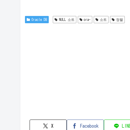
Oracle DB
NULL 소트
ora-
소트
정렬
X
Facebook
LIN