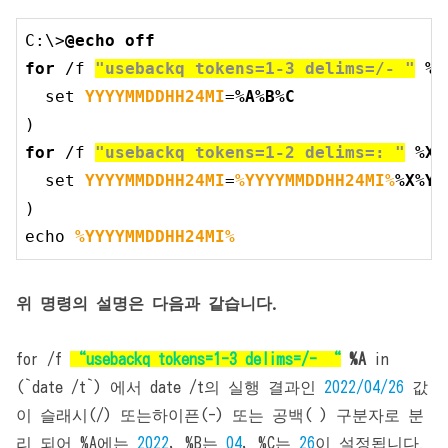
C:\>
@echo off
for
 /f 
"usebackq tokens=1-3 delims=/- "
%A
  set 
YYYYMMDDHH24MI
=
%A%B%C
for
 /f 
"usebackq tokens=1-2 delims=: "
%X
  set 
YYYYMMDDHH24MI
=
%YYYYMMDDHH24MI%
%X%Y
)

echo 
%YYYYMMDDHH24MI%
위 명령의 설명은 다음과 같습니다.
for /f
“usebackq tokens=1-3 delims=/- “
%A
in
(`date /t`) 에서 date /t의 실행 결과인
2022/04/26
값
이 슬래시(/) 또는하이픈(-) 또는 공백( ) 구분자로 분
리 되어 %A에는
2022
, %B는
04
, %C는
26
이 설정됩니다.