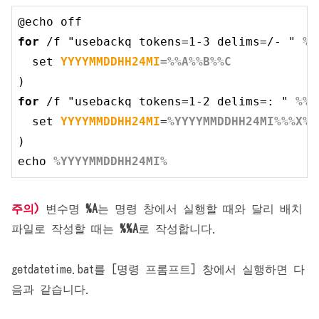
@
echo
for
 /f "usebackq tokens=
1
-
3
 delims=/- " 
%
%
set
YYYYMMDDHH24MI
=
%
%
A
%
%B
%
%C
for
 /f "usebackq tokens=
1
-
2
 delims=: " 
%
%
X
set
YYYYMMDDHH24MI
=
%YYYYMMDDHH24MI%
%
%
X
%
%
echo
%YYYYMMDDHH24MI%
주의)
변수명
%A
는 명령 창에서 실행할 때와 달리 배치
파일로 작성할 때는
%%A
로 작성합니다.
getdatetime.bat를 [명령 프롬프트] 창에서 실행하면 다
음과 같습니다.