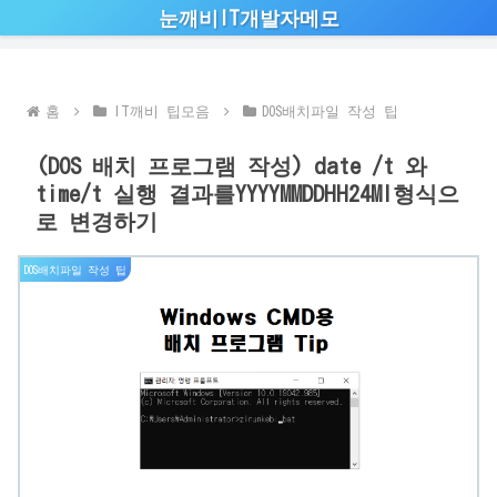
눈깨비IT개발자메모
홈
IT깨비 팁모음
DOS배치파일 작성 팁
(DOS 배치 프로그램 작성) date /t 와
time/t 실행 결과를YYYYMMDDHH24MI형식으
로 변경하기
DOS배치파일 작성 팁