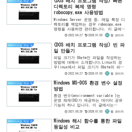
(DOS 배치 프로그램 작성) 빠른
DOS배치파일 작성 팁
디렉토리 복제 명령
robocopy.exe 사용방법
Windows Server 운영 중, 매일 특정 디
렉토리를 백업하는 경우 robocopy.exe
명령을 사용하면 편리합니다. 이 글에서
는 다음 C:\TEMP를 C:\TEMP_YYYYMMDD이
2022.04.27
2026.01.03
웹 관리자
라는 이름으로 하위 디렉토...
(DOS 배치 프로그램 작성) 빈 파
DOS배치파일 작성 팁
일 만들기
파일 크기가 0byte인 파일을 작성하는
방법에 대해서 소개합니다.Linux의 경
우linux에서 파일 크기가 0byte의 파일
을 작성하는 방법은 다음과 같습니
2022.04.27
2026.01.03
웹 관리자
다.$touch dummy$ls -la-rw-rw-r-
-....
Windows MS-DOS 환경 변수 설정
DOS배치파일 작성 팁
방법
환경 변수(environment variable )는
운영 체제(OS)가 제공하는 데이터 공유
기능의 하나 입니다. 이 글에서는
Windows OS의 어디에서 환경 변수를 설
2021.05.29
2026.01.03
웹 관리자
정할 수 있는지 를 소개합니다. 이 글
은 ...
Windows 해시 함수를 통한 파일
DOS배치파일 작성 팁
동일성 비교