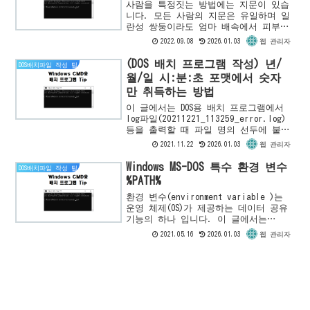
사람을 특정짓는 방법에는 지문이 있습
니다. 모든 사람의 지문은 유일하며 일
란성 쌍둥이라도 엄마 배속에서 피부가
만들어지는 과정에서 지문 또한 서로 다
2022.09.08
2026.01.03
웹 관리자
른 모양으로 만들어집니다. 컴퓨터의 파
일도 내용이 1바이트라도 다르...
(DOS 배치 프로그램 작성) 년/
DOS배치파일 작성 팁
월/일 시:분:초 포맷에서 숫자
만 취득하는 방법
이 글에서는 DOS용 배치 프로그램에서
log파일(20211221_113259_error.log)
등을 출력할 때 파일 명의 선두에 붙여
서 사용하기 위해yyyymmdd_hhmiss형식
2021.11.22
2026.01.03
웹 관리자
의 숫자를 취득하는 방법을 소개합...
Windows MS-DOS 특수 환경 변수
DOS배치파일 작성 팁
%PATH%
환경 변수(environment variable )는
운영 체제(OS)가 제공하는 데이터 공유
기능의 하나 입니다. 이 글에서는
Windows OS에서 실행하는 프로그램이
2021.05.16
2026.01.03
웹 관리자
데이터를 공유 할 수 있는 특수한 환경
변수...