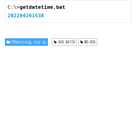
C:\>
getdatetime
.bat
202204261538
DOS배치파일 작성 팁
DOS BATCH
MS-DOS