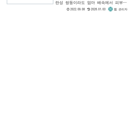
란성 쌍둥이라도 엄마 배속에서 피부가
만들어지는 과정에서 지문 또한 서로 다
2022.09.08
2026.01.03
웹 관리자
른 모양으로 만들어집니다. 컴퓨터의 파
일도 내용이 1바이트라도 다르...