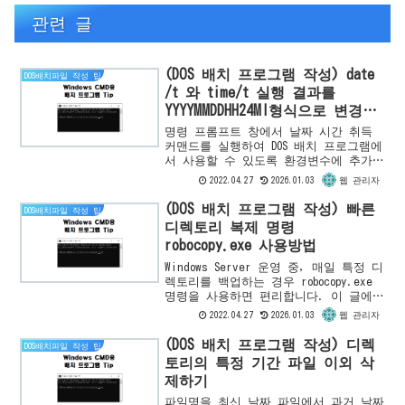
관련 글
(DOS 배치 프로그램 작성) date
DOS배치파일 작성 팁
/t 와 time/t 실행 결과를
YYYYMMDDHH24MI형식으로 변경하
기
명령 프롬프트 창에서 날짜 시간 취득
커맨드를 실행하여 DOS 배치 프로그램에
서 사용할 수 있도록 환경변수에 추가하
는 방법을 소개합니다.날짜/시간 출력
2022.04.27
2026.01.03
웹 관리자
예시 창에서 date /t 또는 time/t 커맨
드를 실행한 결...
(DOS 배치 프로그램 작성) 빠른
DOS배치파일 작성 팁
디렉토리 복제 명령
robocopy.exe 사용방법
Windows Server 운영 중, 매일 특정 디
렉토리를 백업하는 경우 robocopy.exe
명령을 사용하면 편리합니다. 이 글에서
는 다음 C:\TEMP를 C:\TEMP_YYYYMMDD이
2022.04.27
2026.01.03
웹 관리자
라는 이름으로 하위 디렉토...
(DOS 배치 프로그램 작성) 디렉
DOS배치파일 작성 팁
토리의 특정 기간 파일 이외 삭
제하기
파일명을 최신 날짜 파일에서 과거 날짜