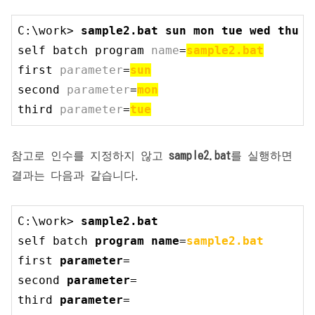
C:\work> 
sample2.bat sun mon tue wed thu f
self batch program 
name
=
sample2.bat
first 
parameter
=
second 
parameter
=
third 
parameter
=
tue
참고로 인수를 지정하지 않고
sample2.bat
를 실행하면
결과는 다음과 같습니다.
C:\work> 
sample2.bat
self batch 
program
name
=
sample2.bat
first 
parameter
=

second 
parameter
=

third 
parameter
=