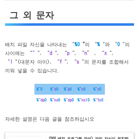
그 외 문자
배치 파일 자신을 나타내는 “
%0
“
의 “
%
“와 “
0
“의
사이에는 “
~
“, “
d
“, “
p
“, “
n
” , “
x
“,
“
I
“(대문자 아이), “
f
“, “
s
“의 문자를 조합해서
끼워 넣을 수 있습니다.
%
~
0
%
~d
0
%
~p
0
%
~n
0
%
~x
0
%
~dp
0
%
~nx
0
%
~dp
0
%
~nxI
0
%
~fs
0
자세한 설명은 다음 글을 참조하십시오
(DOS 배치 프로그램 작성) 파일 자신이 위치하