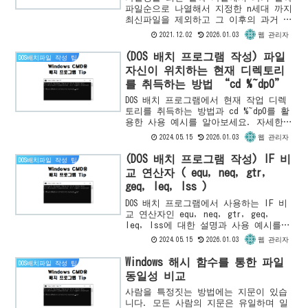
파일순으로 나열해서 지정한 n세대 까지
최신파일을 제외하고 그 이후의 과거 파
일 또는 디렉토리를 삭제하는 방법을 소
2021.12.02
2026.01.03
웹 관리자
개합니다.TEST 대상 파일 준비 대상 디
렉토리는 다음과 같습...
(DOS 배치 프로그램 작성) 파일
DOS배치파일 작성 팁
자신이 위치하는 현재 디렉토리
를 취득하는 방법 “cd %~dp0”
DOS 배치 프로그램에서 현재 작업 디렉
토리를 취득하는 방법과 cd %~dp0를 활
용한 사용 예시를 알아보세요. 자세한
설명과 함께 배치 파일 작성에 유용한
2024.05.15
2026.01.03
웹 관리자
정보를 확인하세요.
(DOS 배치 프로그램 작성) IF 비
DOS배치파일 작성 팁
교 연산자 ( equ, neq, gtr,
geq, leq, lss )
DOS 배치 프로그램에서 사용하는 IF 비
교 연산자인 equ, neq, gtr, geq,
leq, lss에 대한 설명과 사용 예시를
확인하세요. 숫자와 문자의 비교 방법을
2024.05.15
2026.01.03
웹 관리자
알려드립니다.
Windows 해시 함수를 통한 파일
DOS배치파일 작성 팁
동일성 비교
사람을 특정짓는 방법에는 지문이 있습
니다. 모든 사람의 지문은 유일하며 일