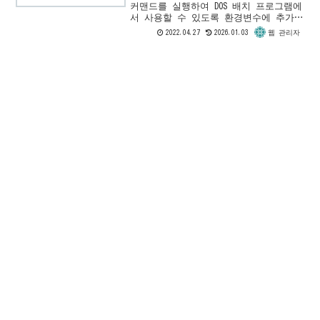
커맨드를 실행하여 DOS 배치 프로그램에
서 사용할 수 있도록 환경변수에 추가하
는 방법을 소개합니다.날짜/시간 출력
2022.04.27
2026.01.03
웹 관리자
예시 창에서 date /t 또는 time/t 커맨
드를 실행한 결...