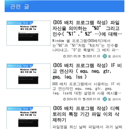
관련 글
(DOS 배치 프로그램 작성) 파일
DOS배치파일 작성 팁
자신을 의미하는 “%0” 그리고
인수(“%1”,”%2″…)에 대해
알아보기
Window 쉘 프로그램(DOS배치)에서
는"%0"과 "%1"처럼 "%숫자"는 인수를
나타내고, "0"은 특별히 그 배치 파일
자신을 그 이후의 "%1"은 첫 번째 인
2021.05.28
2026.01.03
웹 관리자
수, "%2"는 두 번째 인수, ... "%n"는
...
(DOS 배치 프로그램 작성) IF 비
DOS배치파일 작성 팁
교 연산자 ( equ, neq, gtr,
geq, leq, lss )
DOS 배치 프로그램에서 사용하는 IF 비
교 연산자인 equ, neq, gtr, geq,
leq, lss에 대한 설명과 사용 예시를
확인하세요. 숫자와 문자의 비교 방법을
2024.05.15
2026.01.03
웹 관리자
알려드립니다.
(DOS 배치 프로그램 작성) 디렉
DOS배치파일 작성 팁
토리의 특정 기간 파일 이외 삭
제하기
파일명을 최신 날짜 파일에서 과거 날짜