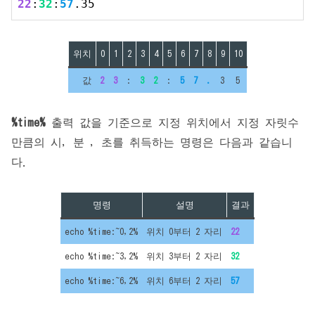
22
:
32
:
57
.35
위치
0
1
2
3
4
5
6
7
8
9
10
값
2
3
:
3
2
:
5
7
.
3
5
%time%
출력 값을 기준으로 지정 위치에서 지정 자릿수
만큼의 시, 분 , 초를 취득하는 명령은 다음과 같습니
다.
명령
설명
결과
echo %time:~0,2%
위치 0부터 2 자리
22
echo %time:~3,2%
위치 3부터 2 자리
32
echo %time:~6,2%
위치 6부터 2 자리
57