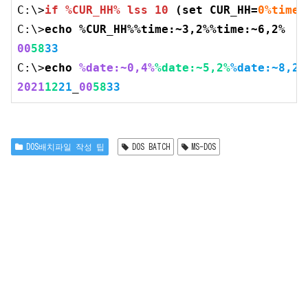
C:\>
if
 %CUR_HH% lss 
10
 (
set
 CUR_HH=
0
%time:
C:\>
echo %CUR_HH%%time:~
3
,
2
%%time:~
6
,
2
%
00
58
33
C:\>
echo 
%date:~
0
,
4
%
%date:~
5
,
2
%
%date:~
8
,
2
%
2021
12
21
_
00
58
33
DOS배치파일 작성 팁
DOS BATCH
MS-DOS