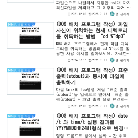
파일순으로 나열해서 지정한 n세대 까지
최신파일을 제외하고 그 이후의 과거 파
일 또는 디렉토리를 삭제하는 방법을 소
2021.12.02
2026.01.03
웹 관리자
개합니다.TEST 대상 파일 준비 대상 디
렉토리는 다음과 같습...
(DOS 배치 프로그램 작성) 파일
DOS배치파일 작성 팁
자신이 위치하는 현재 디렉토리
를 취득하는 방법 “cd %~dp0”
DOS 배치 프로그램에서 현재 작업 디렉
토리를 취득하는 방법과 cd %~dp0를 활
용한 사용 예시를 알아보세요. 자세한
설명과 함께 배치 파일 작성에 유용한
2024.05.15
2026.01.03
웹 관리자
정보를 확인하세요.
(DOS 배치 프로그램 작성) 표준
DOS배치파일 작성 팁
출력(stdout)과 동시에 파일에
출력하기
다음 Unix의 tee명령 처럼 "표준 출력
(stdout)"을 입력으로 받아서 "표준 출
력(stdout) + 파일 출력"으로 변경하는
Windows용 DOS배치 프로그램을 소개합니
2021.12.03
2026.01.03
웹 관리자
다. UNIX 예linux 7 이전$...
(DOS 배치 프로그램 작성) date
DOS배치파일 작성 팁
/t 와 time/t 실행 결과를
YYYYMMDDHH24MI형식으로 변경하
기
명령 프롬프트 창에서 날짜 시간 취득