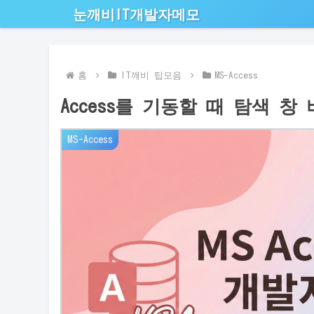
눈깨비IT개발자메모
홈
IT깨비 팁모음
MS-Access
Access를 기동할 때 탐색 창
MS-Access