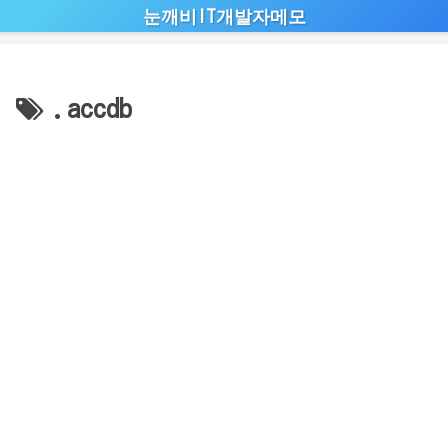
눈깨비IT개발자메모
.accdb