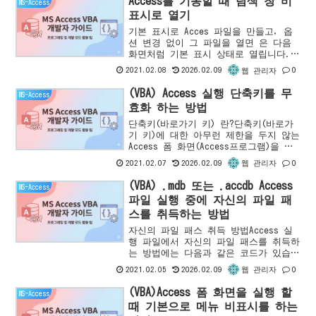
Access를 기동할 때 탐색 창 비
MS-Access
표시로 열기
기본 표시로 Acces 파일을 만들고, 옵
션 변경 없이 그 파일을 열면 은 다음
화면처럼 기본 표시 상태로 열립니다.
(1)새로 만든 Access 파일(2) 탐색 창
2021.02.08
2026.02.09
0
웹 관리자
문제점을 기본으로 표시하는 것은 전혀
문제가 되지 않...
(VBA) Access 실행 단축키를 무
MS-Access
효화 하는 방법
단축키(바로가기 키) 란?단축키(바로가
기 키)에 대한 아무런 제한을 두지 않는
Access 폼 화면(Access프로그램)을 만
들었다면 다음 예처럼 Access가 기본으
2021.02.07
2026.02.09
0
웹 관리자
로 제공하는 단축키(바로가기 키)를 누
름으로서 특...
(VBA) .mdb 또는 .accdb Access
MS-Access
파일 실행 중에 자신의 파일 패
스를 취득하는 방법
자신의 파일 패스 취득 방법Access 실
행 파일에서 자신의 파일 패스를 취득하
는 방법에는 다음과 같은 코드가 있습니
다.Application.CurrentProject.PathAp
2021.02.05
2026.02.09
0
웹 관리자
plication.CurrentPro...
(VBA)Access 폼 화면을 실행 할
MS-Access
때 기본으로 메뉴 비표시를 하는