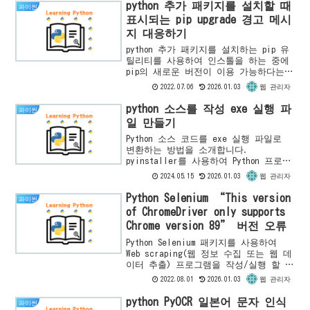
Libra...
python 추가 패키지를 설치할 때
파이썬
표시되는 pip upgrade 경고 메시
지 대응하기
python 추가 패키지를 설치하는 pip 유
틸리티를 사용하여 인스톨을 하는 중에
pip의 새로운 버전이 이용 가능하다는
메시지와 함께 pip upgrade명령이 표시
2022.07.06
2026.01.03
웹 관리자
됩니다.
python 소스를 작성 exe 실행 파
파이썬
일 만들기
Python 소스 코드를 exe 실행 파일로
변환하는 방법을 소개합니다.
pyinstaller를 사용하여 Python 프로그
램을 컴파일하고 실행 파일로 배포할 수
2024.05.15
2026.01.03
웹 관리자
있는 과정을 살펴봅니다.
Python Selenium “This version
파이썬
of ChromeDriver only supports
Chrome version 89” 버전 오류
Python Selenium 패키지를 사용하여
Web scraping(웹 정보 수집 또는 웹 데
이터 추출) 프로그램을 작성/실행 할 때
다음과 같은 오류가 발생했다면
2022.08.01
2026.01.03
웹 관리자
ChromeDriver의 버전과 google Ch...
python PyOCR 일본어 문자 인식
파이썬