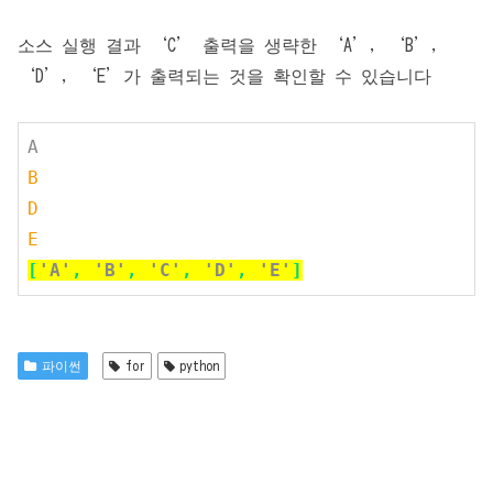
소스 실행 결과 ‘C’ 출력을 생략한 ‘A’, ‘B’,
‘D’, ‘E’가 출력되는 것을 확인할 수 있습니다
A
B

D

E
[
'A'
, 
'B'
, 
'C'
, 
'D'
, 
'E'
]
파이썬
for
python