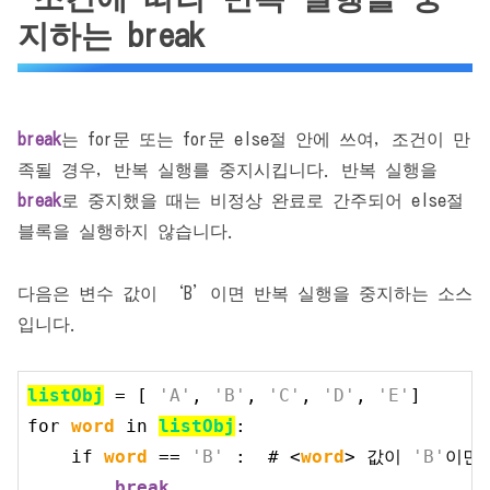
지하는 break
break
는 for문 또는 for문 else절 안에 쓰여, 조건이 만
족될 경우, 반복 실행를 중지시킵니다. 반복 실행을
break
로 중지했을 때는 비정상 완료로 간주되어 else절
블록을 실행하지 않습니다.
다음은 변수 값이 ‘B’이면 반복 실행을 중지하는 소스
입니다.
listObj
 = [ 
'A'
, 
'B'
, 
'C'
, 
'D'
, 
'E'
for
word
 in 
listObj
:

if
word
 == 
'B'
 :  # <
word
> 값이 
'B'
이면 
break