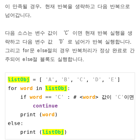
이 만족될 경우, 현재 반복을 생략하고 다음 반복으로
넘어갑니다.
다음 소스는 변수 값이 ‘C’이면 현재 반복 실행을 생
략하고 다음 변수 값 ‘D’로 넘어가 반복 실행합니다.
그리고 for문 else절의 경우 반복처리가 정상 완료로 간
주되어 else절 블록도 실행합니다.
listObj
 = [ 
'A'
, 
'B'
, 
'C'
, 
'D'
, 
'E'
for
word
 in 
listObj
:

if
word
 == 
'C'
 : # <
word
> 값이 
'C'
이면 
continue
print
 (
word
else
:

print
 (
listObj
)