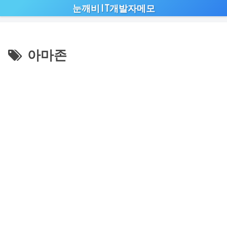
눈깨비IT개발자메모
아마존