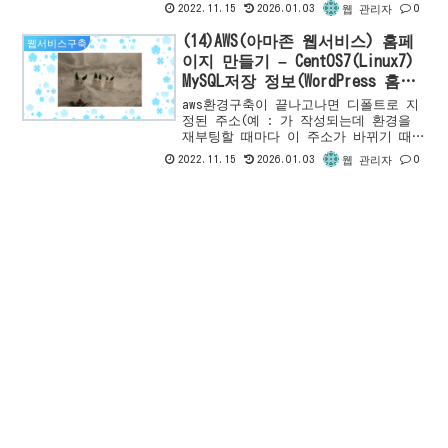
스턴스 등록 -> EC2 인스턴스 확인 -
2022.11.15
2026.01.03
0
웹 관리자
>PHP7설치 -> Apache HTTP Server
설...
(14)AWS(아마존 웹서비스) 홈페
웹서비스구축
이지 만들기 – CentOS7(Linux7)
MySQL저장 정보(WordPress 홈페
이지URL)에 구입한 Public도메인
aws환경구축이 끝나고나면 디폴트로 지
을 설정하기
정된 주소(예 : 가 작성되는데 환경을
재부팅할 때마다 이 주소가 바뀌기 때문
에 워드프레스 안에서 지정된 주소 정보
2022.11.15
2026.01.03
0
웹 관리자
를 그 때 그 때 마다 바꿔줘야 합니다.
이전 글에서 설정한 고...