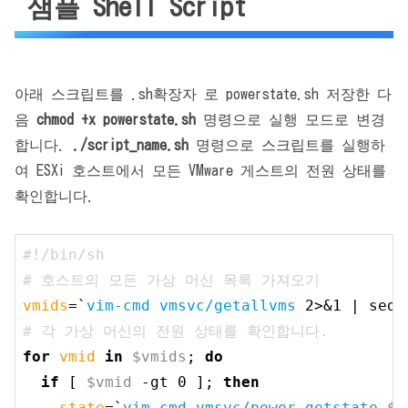
샘플 Shell Script
아래 스크립트를 .sh확장자 로 powerstate.sh 저장한 다
음
chmod +x powerstate.sh
명령으로 실행 모드로 변경
합니다.
./script_name.sh
명령으로 스크립트를 실행하
여 ESXi 호스트에서 모든 VMware 게스트의 전원 상태를
확인합니다.
#!/bin/sh
# 호스트의 모든 가상 머신 목록 가져오기
vmids
=`
vim-cmd vmsvc/getallvms
 2>&1 | sed 
# 각 가상 머신의 전원 상태를 확인합니다.
for
vmid
in
$
vmids
; 
do
if
 [ 
$vmid
 -gt 0 ]; 
then
state
=`
vim-cmd vmsvc/power.getstate
$v