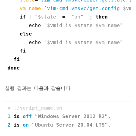
vm_name
=`
vim-cmd vmsvc/get.config
$vm
 
if
 [ 
"
$state
"
 =  
"on"
 ]; 
then
echo
"
$vmid
 is 
$state
$vm_name
"
else
echo
"
$vmid
 is 
$state
$vm_name
"
fi
fi
done
실행 결과는 다음과 같습니다.
# 
./script_name.sh
1
is
off
"Windows Server 2012 R2"
2
is
on
"Ubuntu Server 20.04 LTS"
,