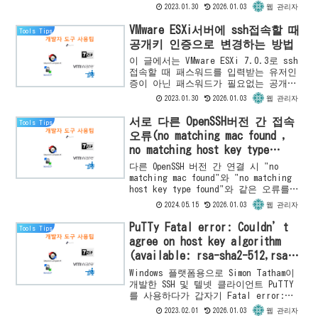
기본으로 인스톨 되어 있습니다. 그러나
2023.01.30
2026.01.03
웹 관리자
보안상 이유로 기본 설정은 비활성 상태
이기 때...
VMware ESXi서버에 ssh접속할 때
Tools Tips
공개키 인증으로 변경하는 방법
이 글에서는 VMware ESXi 7.0.3로 ssh
접속할 때 패스워드를 입력받는 유저인
증이 아닌 패스워드가 필요없는 공개키
인증을 하는 방법을 소개합니다. (두
2023.01.30
2026.01.03
웹 관리자
Linux 호스트 간에 OpenSSH 공개 키 인
증을...
서로 다른 OpenSSH버전 간 접속
Tools Tips
오류(no matching mac found ,
no matching host key type
found)
다른 OpenSSH 버전 간 연결 시 "no
matching mac found"와 "no matching
host key type found"와 같은 오류를
해결하는 방법을 ESXi 서버에서 설명합
2024.05.15
2026.01.03
웹 관리자
니다.
PuTTy Fatal error: Couldn’t
Tools Tips
agree on host key algorithm
(available: rsa-sha2-512,rsa-
sha2-256,ecdsa-sha2-nistp256)
Windows 플랫폼용으로 Simon Tatham이
오류 해결하기
개발한 SSH 및 텔넷 클라이언트 PuTTY
를 사용하다가 갑자기 Fatal error:
Couldn't agree on host key
2023.02.01
2026.01.03
웹 관리자