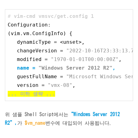
# 
vim-cmd vmsvc/get.config 
1
Configuration:

(vim.vm.ConfigInfo) {

dynamicType
 = <unset>,

changeVersion
 = 
"2022-10-16T23:33:13.79
modified
 = 
"1970-01-01T00:00:00Z"
name
 = 
"Windows Server 2012 R2"
guestFullName
 = 
"Microsoft Windows Serv
version
 = 
"vmx-08"
... 이하 생략 ...
위 샘플 Shell Script에서는
“Windows Server 2012
R2”,
가
$vm_name
변수에 대입되어 사용됩니다.