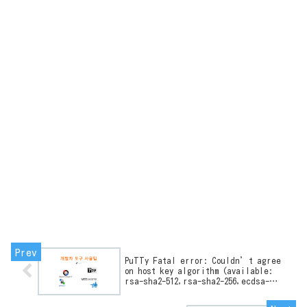
PuTTy Fatal error: Couldn’t agree
on host key algorithm (available:
rsa-sha2-512,rsa-sha2-256,ecdsa-
sha2-nistp256) 오류 해결하기