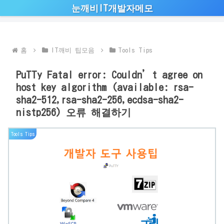
눈깨비IT개발자메모
홈
IT깨비 팁모음
Tools Tips
PuTTy Fatal error: Couldn’t agree on
host key algorithm (available: rsa-
sha2-512,rsa-sha2-256,ecdsa-sha2-
nistp256) 오류 해결하기
Tools Tips