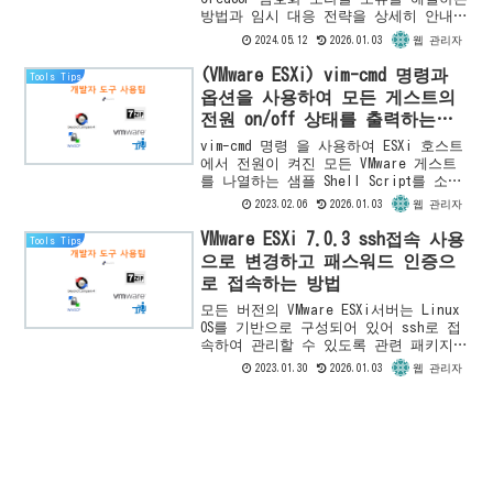
방법과 임시 대응 전략을 상세히 안내합
니다. Windows Update를 통한 CredSSP
2024.05.12
2026.01.03
웹 관리자
업데이트 설치 및 관리자 권한으로의 명
령어 실행 등으로 문제를 해결하세요.
(VMware ESXi) vim-cmd 명령과
Tools Tips
옵션을 사용하여 모든 게스트의
전원 on/off 상태를 출력하는
Shell Script 작성하기
vim-cmd 명령 을 사용하여 ESXi 호스트
에서 전원이 켜진 모든 VMware 게스트
를 나열하는 샘플 Shell Script를 소개
합니다.샘플 Shell Script아래 스크립
2023.02.06
2026.01.03
웹 관리자
트를 .sh확장자 로 powersta...
VMware ESXi 7.0.3 ssh접속 사용
Tools Tips
으로 변경하고 패스워드 인증으
로 접속하는 방법
모든 버전의 VMware ESXi서버는 Linux
OS를 기반으로 구성되어 있어 ssh로 접
속하여 관리할 수 있도록 관련 패키지가
기본으로 인스톨 되어 있습니다. 그러나
2023.01.30
2026.01.03
웹 관리자
보안상 이유로 기본 설정은 비활성 상태
이기 때...