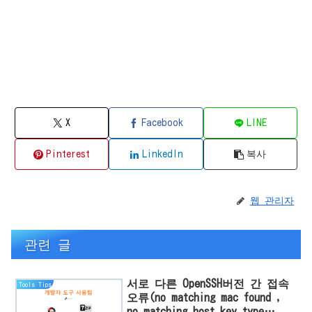
X
Facebook
LINE
Pinterest
LinkedIn
복사
웹 관리자
관련 글
서로 다른 OpenSSH버전 간 접속
Tools Tips
오류(no matching mac found ,
no matching host key type