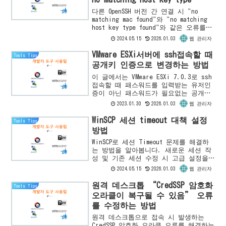
found)
다른 OpenSSH 버전 간 연결 시 "no
matching mac found"와 "no matching
host key type found"와 같은 오류를
해결하는 방법을 ESXi 서버에서 설명합
2024.05.15
2026.01.03
웹 관리자
니다.
VMware ESXi서버에 ssh접속할 때
Tools Tips
공개키 인증으로 변경하는 방법
이 글에서는 VMware ESXi 7.0.3로 ssh
접속할 때 패스워드를 입력받는 유저인
증이 아닌 패스워드가 필요없는 공개키
인증을 하는 방법을 소개합니다. (두
2023.01.30
2026.01.03
웹 관리자
Linux 호스트 간에 OpenSSH 공개 키 인
증을...
WinSCP 세션 timeout 대책 설정
Tools Tips
방법
WinSCP로 세션 Timeout 문제를 해결하
는 방법을 알아봅니다. 새로운 세션 작
성 및 기존 세션 수정 시 고급 설정을
변경하여 timeout 대응을 설정하는 방법
2024.05.15
2026.01.03
웹 관리자
을 상세히 소개합니다.
원격 데스크톱 “CredSSP 암호화
Tools Tips
오라클이 복구될 수 있음” 오류
를 수정하는 방법
원격 데스크톱으로 접속 시 발생하는
CredSSP 암호화 오라클 오류를 해결하는