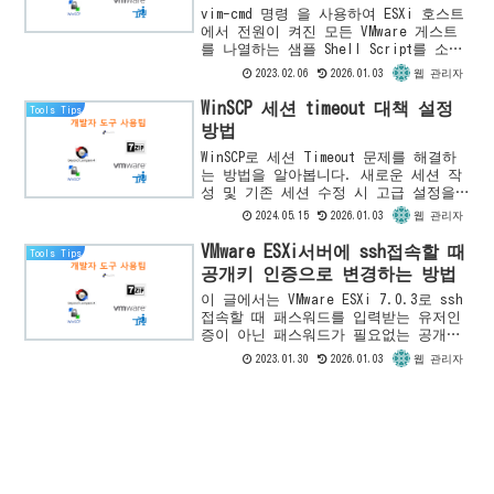
Shell Script 작성하기
vim-cmd 명령 을 사용하여 ESXi 호스트
에서 전원이 켜진 모든 VMware 게스트
를 나열하는 샘플 Shell Script를 소개
합니다.샘플 Shell Script아래 스크립
2023.02.06
2026.01.03
웹 관리자
트를 .sh확장자 로 powersta...
WinSCP 세션 timeout 대책 설정
Tools Tips
방법
WinSCP로 세션 Timeout 문제를 해결하
는 방법을 알아봅니다. 새로운 세션 작
성 및 기존 세션 수정 시 고급 설정을
변경하여 timeout 대응을 설정하는 방법
2024.05.15
2026.01.03
웹 관리자
을 상세히 소개합니다.
VMware ESXi서버에 ssh접속할 때
Tools Tips
공개키 인증으로 변경하는 방법
이 글에서는 VMware ESXi 7.0.3로 ssh
접속할 때 패스워드를 입력받는 유저인
증이 아닌 패스워드가 필요없는 공개키
인증을 하는 방법을 소개합니다. (두
2023.01.30
2026.01.03
웹 관리자
Linux 호스트 간에 OpenSSH 공개 키 인
증을...