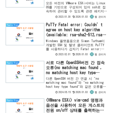
모든 버전의 VMware ESXi서버는 Linux
OS를 기반으로 구성되어 있어 ssh로 접
속하여 관리할 수 있도록 관련 패키지가
기본으로 인스톨 되어 있습니다. 그러나
2023.01.30
2026.01.03
웹 관리자
보안상 이유로 기본 설정은 비활성 상태
이기 때...
PuTTy Fatal error: Couldn’t
Tools Tips
agree on host key algorithm
(available: rsa-sha2-512,rsa-
sha2-256,ecdsa-sha2-nistp256)
Windows 플랫폼용으로 Simon Tatham이
오류 해결하기
개발한 SSH 및 텔넷 클라이언트 PuTTY
를 사용하다가 갑자기 Fatal error:
Couldn't agree on host key
2023.02.01
2026.01.03
웹 관리자
algorithm (avai...
서로 다른 OpenSSH버전 간 접속
Tools Tips
오류(no matching mac found ,
no matching host key type
found)
다른 OpenSSH 버전 간 연결 시 "no
matching mac found"와 "no matching
host key type found"와 같은 오류를
해결하는 방법을 ESXi 서버에서 설명합
2024.05.15
2026.01.03
웹 관리자
니다.
(VMware ESXi) vim-cmd 명령과
Tools Tips
옵션을 사용하여 모든 게스트의
전원 on/off 상태를 출력하는