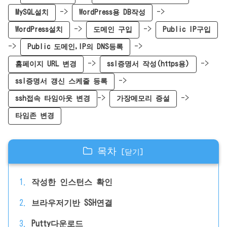
->
->
MySQL설치
WordPress용 DB작성
->
->
WordPress설치
도메인 구입
Public IP구입
->
->
Public 도메인,IP의 DNS등록
->
->
홈페이지 URL 변경
ssl증명서 작성(https용)
->
ssl증명서 갱신 스케줄 등록
->
->
ssh접속 타임아웃 변경
가장메모리 증설
타임존 변경
목차
작성한 인스턴스 확인
브라우저기반 SSH연결
Putty다운로드