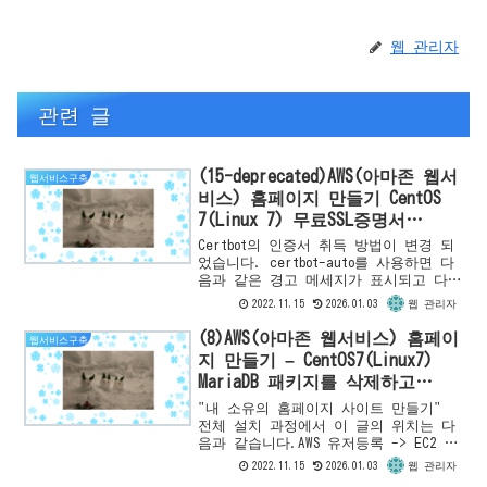
웹 관리자
관련 글
(15-deprecated)AWS(아마존 웹서
웹서비스구축
비스) 홈페이지 만들기 CentOS
7(Linux 7) 무료SSL증명서
(Let’s Encrypt)작성하기
Certbot의 인증서 취득 방법이 변경 되
었습니다. certbot-auto를 사용하면 다
음과 같은 경고 메세지가 표시되고 다른
취득 방법을 위해서 공식 사이트를 방문
2022.11.15
2026.01.03
웹 관리자
하도록 안내하고 있습니다. sudo
/usr/bi...
(8)AWS(아마존 웹서비스) 홈페이
웹서비스구축
지 만들기 – CentOS7(Linux7)
MariaDB 패키지를 삭제하고
MySQL 패키지를 설치하기
"내 소유의 홈페이지 사이트 만들기"
전체 설치 과정에서 이 글의 위치는 다
음과 같습니다.AWS 유저등록 -> EC2 인
스턴스 등록 -> EC2 인스턴스 확인 ->
2022.11.15
2026.01.03
웹 관리자
PHP7설치 -> Apache HTTP Server...