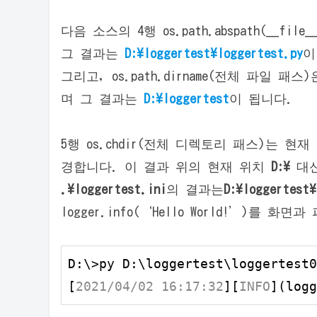
다음 소스의 4행 os.path.abspath(__
그 결과는
D:\loggertest\loggertest.py
이
그리고, os.path.dirname(전체 파일
며 그 결과는
D:\loggertest
이 됩니다.
5행 os.chdir(전체 디렉토리 패스)는 
경합니다. 이 결과 위의 현재 위치
D:\
대신
.\loggertest.ini
의 결과는
D:\loggertest\
logger.info(‘Hello World!’)를 
D:\>py D:\loggertest\loggertest0
[
2021/04/02 16:17:32
][
INFO
](logg