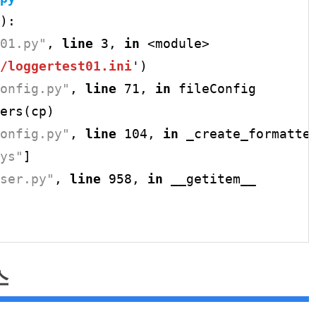
):

01.py"
, 
line
 3, 
in
 <module>

/loggertest01.ini
')

onfig.py"
, 
line
 71, 
in
 fileConfig

ers(cp)

onfig.py"
, 
line
 104, 
in
 _create_formatter
ys"
]

ser.py"
, 
line
 958, 
in
 __getitem__

스