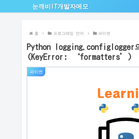
눈깨비IT개발자메모
홈
프로그래밍 언어
파이썬
Python logging.configl
(KeyError: ‘formatters’)
파이썬