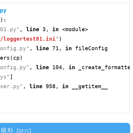
py
):

01.py"
, 
line
 3, 
in
 <module>

/loggertest01.ini
')

onfig.py"
, 
line
 71, 
in
 fileConfig

ers(cp)

onfig.py"
, 
line
 104, 
in
 _create_formatter
ys"
]

ser.py"
, 
line
 958, 
in
 __getitem__

목차