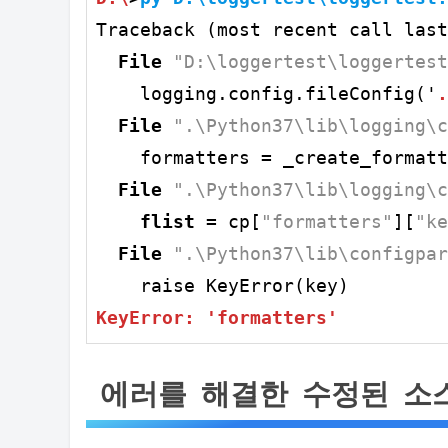
Traceback (most recent call last
File
"D:\loggertest\loggertest
    logging.config.fileConfig('
.
File
".\Python37\lib\logging\c
    formatters = _create_formatt
File
".\Python37\lib\logging\c
flist
 = cp[
"formatters"
][
"ke
File
".\Python37\lib\configpar
KeyError: 'formatters'
에러를 해결한 수정된 소