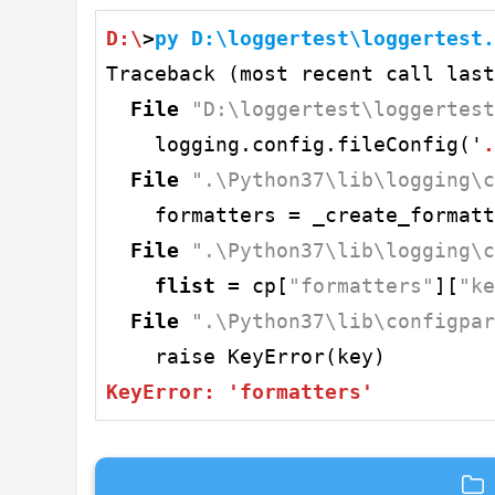
D
:\
>
py 
D
:\loggertest\loggertest.
Traceback (most recent call last
File
"D:\loggertest\loggertest
    logging.config.fileConfig('
.
File
".\Python37\lib\logging\c
    formatters = _create_formatt
File
".\Python37\lib\logging\c
flist
 = cp[
"formatters"
][
"ke
File
".\Python37\lib\configpar
KeyError: 'formatters'