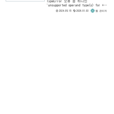
TypeError 오류 중 하나인
'unsupported operand type(s) for +:
'int' and 'str'' 오류를 해결하는 방
2024.05.15
2026.01.03
웹 관리자
법을 알아보세요. 숫자와 문자열을 연산
할 때 발생하는 오류를 수정하는 팁과
예시 코드를 확인하세요.