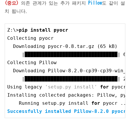
(중요)
의존 관계가 있는 추가 패키지
Pillow
도 같이 설
치 됩니다.
Z:\>
pip install pyocr
Collecting pyocr

  Downloading pyocr
-0.8
.tar.gz (
65
 kB)

     |████████████████████████████████| 
65
Collecting Pillow

  Downloading Pillow
-8.2
.0
-cp39-cp39-win_a
     |████████████████████████████████| 
2.
Using legacy 
'setup.py install'
for
 pyocr,
Installing collected packages: Pillow, pyoc
    Running setup.py install 
for
Successfully installed Pillow
-8.2
.0
 pyocr
-