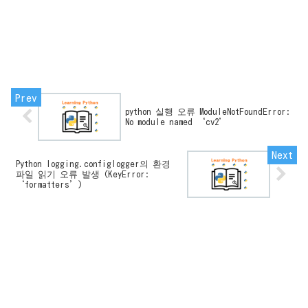
python 실행 오류 ModuleNotFoundError:
No module named ‘cv2’
Python logging.configlogger의 환경
파일 읽기 오류 발생 (KeyError:
‘formatters’)