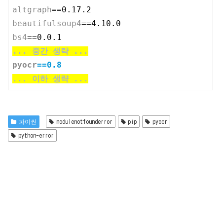
altgraph
beautifulsoup4
bs4
..
. 중간 생략 
..
.
pyocr
..
. 이하 생략 
..
.
파이썬
modulenotfounderror
pip
pyocr
python-error