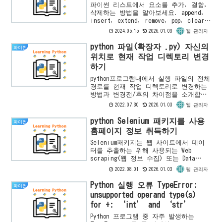
파이썬 리스트에서 요소를 추가, 결합,
삭제하는 방법을 알아보세요. append,
insert, extend, remove, pop, clear
와 같은 메소드를 사용하여 효율적인 리
2024.05.15
2026.01.03
웹 관리자
스트 조작을 경험해보세요.
python 파일(확장자 .py) 자신의
파이썬
위치로 현재 작업 디렉토리 변경
하기
python프로그램내에서 실행 파일의 전체
경로를 현재 작업 디렉토리로 변경하는
방법과 변경전/후의 차이점을 소개합니
다.
2022.07.30
2026.01.03
웹 관리자
python Selenium 패키지를 사용
파이썬
홈페이지 정보 취득하기
Selenium패키지는 웹 사이트에서 데이
터를 추출하는 위해 사용되는 Web
scraping(웹 정보 수집) 또는 Data
Scraping(웹 데이터 추출) 소프트웨어입
2022.08.01
2026.01.03
웹 관리자
니다. 이 글에서는 python Selenium...
Python 실행 오류 TypeError:
파이썬
unsupported operand type(s)
for +: ‘int’ and ‘str’
Python 프로그램 중 자주 발생하는