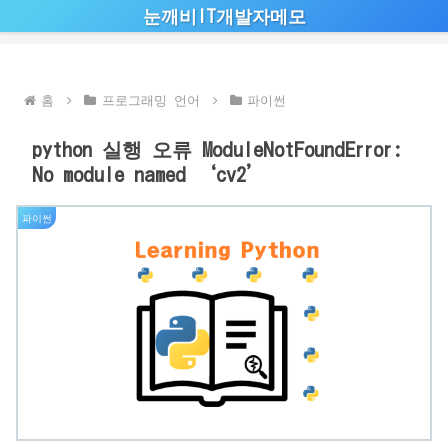
눈깨비IT개발자메모
홈
프로그래밍 언어
파이썬
python 실행 오류 ModuleNotFoundError:
No module named ‘cv2’
파이썬