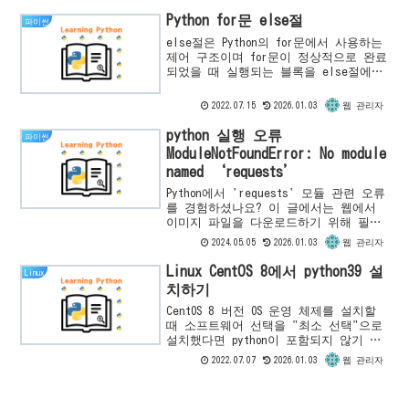
고, 번거로운 환경 설정 없이 언제든지
간단한 ...
Python for문 else절
파이썬
else절은 Python의 for문에서 사용하는
제어 구조이며 for문이 정상적으로 완료
되었을 때 실행되는 블록을 else절에
정의합니다. 즉, for문이 break 문으로
중단되지 않고 정상적으로 모든 반복 실
2022.07.15
2026.01.03
웹 관리자
행을...
python 실행 오류
파이썬
ModuleNotFoundError: No module
named ‘requests’
Python에서 'requests' 모듈 관련 오류
를 경험하셨나요? 이 글에서는 웹에서
이미지 파일을 다운로드하기 위해 필요
한 'requests' 모듈이 설치되지 않아
2024.05.05
2026.01.03
웹 관리자
발생하는 오류와 그 해결 방법을 안내합
니다. 모듈 설치부터 오류 해결까지의
Linux CentOS 8에서 python39 설
Linux
과정을 단계별로 설명합니다.
치하기
CentOS 8 버전 OS 운영 체제를 설치할
때 소프트웨어 선택을 "최소 선택"으로
설치했다면 python이 포함되지 않기 때
문에 별도의 설치 없이는 사용할 수 없
2022.07.07
2026.01.03
웹 관리자
습니다. 이 글에서는 Linux 계열 OS에
서 추가...