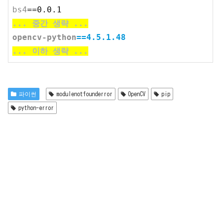
bs4
..
. 중간 생략 
..
.
opencv-python
..
. 이하 생략 
..
.
파이썬
modulenotfounderror
OpenCV
pip
python-error