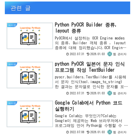
관련 글
Python PyOCR Builder 종류,
파이썬
layout 종류
PyOCR에서 설정하는 OCR Engine modes
의 종류, Builder 객체 종류 , layout
종류에 대해 정리했습니다.OCR Engine
modes(-oem)0 - Legacy engine only.1
2022.07.31
2026.01.03
웹 관리자
-...
python PyOCR 일본어 문자 인식
파이썬
프로그램 작성 TextBuilder
pyocr.builders.TextBuilder를 사용해
서 문자 인식(tool.image_to_string)
한 결과는 문자열로 인식한 문자를 포함
하고 있습니다. 이 글에서는
2022.07.31
2026.01.03
웹 관리자
TextBuilder의 이해를 돕기 위해...
Google Colab에서 Python 코드
파이썬
실행하기
Google Colab는 무엇인가?Colab는
Google이 제공하는 Web 브라우저에서
프로그래밍 언어 Python을 수행할 수 있
는 서비스입니다.무료로 사용할 수 있
2022.07.08
2026.01.03
웹 관리자