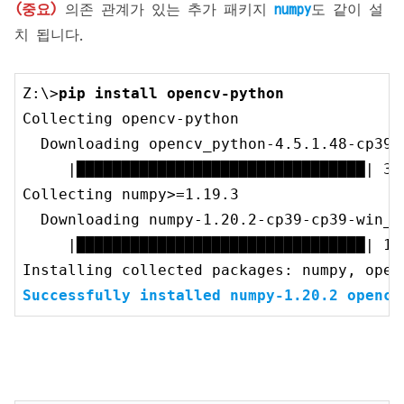
(중요)
의존 관계가 있는 추가 패키지
numpy
도 같이 설
치 됩니다.
Z:\>
pip install opencv-python
Collecting opencv-python

  Downloading opencv_python
-4.5
.1
.48
-cp39-
     |████████████████████████████████| 
34
Collecting numpy>=
1.19
.3
  Downloading numpy
-1.20
.2
-cp39-cp39-win_a
     |████████████████████████████████| 
13
Successfully installed numpy
-1.20
.2
 opencv