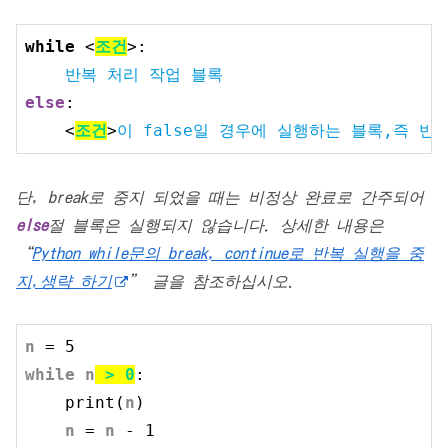
while
 <
조건
>:

 반복 처리 작업 블록
else
:

    <
조건
>
이 
false
일 경우에 실행하는 블록,즉 반
단, break로 중지 되었을 때는 비정상 완료로 간주되어
else
절 블록은 실행되지 않습니다. 상세한 내용은
“
Python while문의 break, continue로 반복 실행을 중
지,생략 하기
” 글을 참조하십시오
.
n
 = 
5
while
n
 > 
0
:

print
(
n
)
n
 = 
n
 - 
1