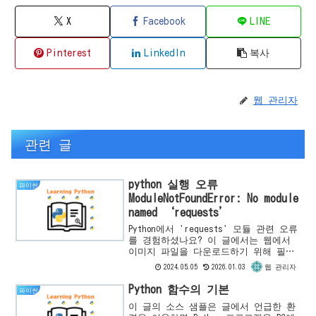
X
Facebook
LINE
Pinterest
LinkedIn
복사
웹 관리자
관련 글
python 실행 오류
파이썬
ModuleNotFoundError: No module
named ‘requests’
Python에서 'requests' 모듈 관련 오류
를 경험하셨나요? 이 글에서는 웹에서
이미지 파일을 다운로드하기 위해 필요
한 'requests' 모듈이 설치되지 않아
2024.05.05
2026.01.03
웹 관리자
발생하는 오류와 그 해결 방법을 안내합
니다. 모듈 설치부터 오류 해결까지의
Python 함수의 기본
파이썬
과정을 단계별로 설명합니다.
이 글의 소스 샘플은 글에서 언급한 환