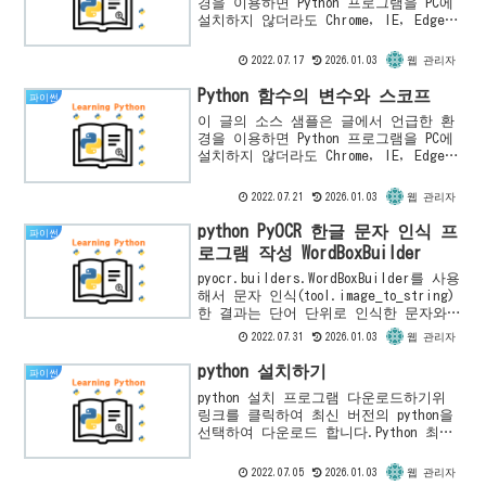
경을 이용하면 Python 프로그램을 PC에
설치하지 않더라도 Chrome, IE, Edge의
Browser에서 쉽게 Python프로그램을 실
행하고 따라할 수 있습니다.함수의
2022.07.17
2026.01.03
웹 관리자
기...
Python 함수의 변수와 스코프
파이썬
이 글의 소스 샘플은 글에서 언급한 환
경을 이용하면 Python 프로그램을 PC에
설치하지 않더라도 Chrome, IE, Edge의
Browser에서 쉽게 Python프로그램을 실
행하고 따라할 수 있습니다.변수명
2022.07.21
2026.01.03
웹 관리자
규...
python PyOCR 한글 문자 인식 프
파이썬
로그램 작성 WordBoxBuilder
pyocr.builders.WordBoxBuilder를 사용
해서 문자 인식(tool.image_to_string)
한 결과는 단어 단위로 인식한 문자와
그에 대응하는 이미지 영역의 위치 정보
2022.07.31
2026.01.03
웹 관리자
를 포함하고 있습니다. 이 ...
python 설치하기
파이썬
python 설치 프로그램 다운로드하기위
링크를 클릭하여 최신 버전의 python을
선택하여 다운로드 합니다.Python 최신
버전 설치하기 (Windows OS 64bit 버
전)이 글에서는 (64bit) pytho...
2022.07.05
2026.01.03
웹 관리자