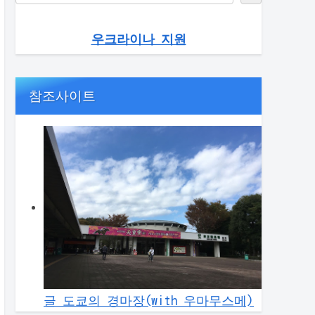
우크라이나 지원
참조사이트
글 도쿄의 경마장(with 우마무스메)